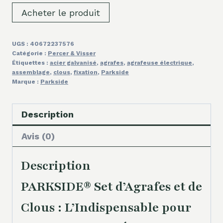
Acheter le produit
UGS :
40672237576
Catégorie :
Percer & Visser
Étiquettes :
acier galvanisé
,
agrafes
,
agrafeuse électrique
,
assemblage
,
clous
,
fixation
,
Parkside
Marque :
Parkside
Description
Avis (0)
Description
PARKSIDE® Set d’Agrafes et de
Clous : L’Indispensable pour