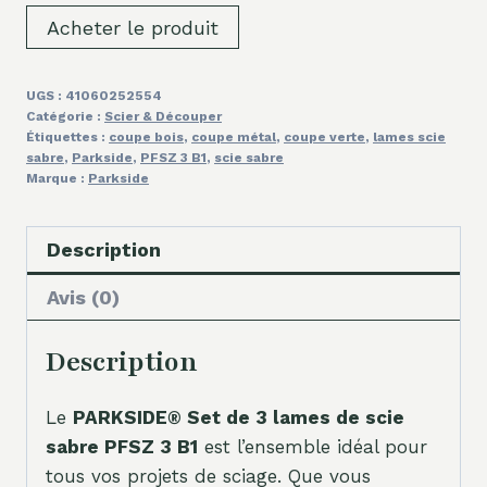
Acheter le produit
UGS :
41060252554
Catégorie :
Scier & Découper
Étiquettes :
coupe bois
,
coupe métal
,
coupe verte
,
lames scie
sabre
,
Parkside
,
PFSZ 3 B1
,
scie sabre
Marque :
Parkside
Description
Avis (0)
Description
Le
PARKSIDE® Set de 3 lames de scie
sabre PFSZ 3 B1
est l’ensemble idéal pour
tous vos projets de sciage. Que vous