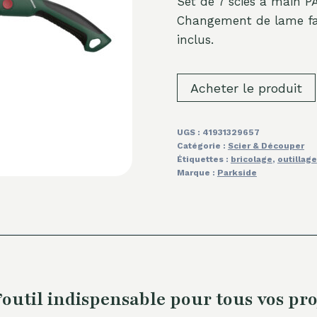
Set de 7 scies à main P
Changement de lame fac
inclus.
Acheter le produit
UGS :
41931329657
Catégorie :
Scier & Découper
Étiquettes :
bricolage
,
outillage
Marque :
Parkside
’outil indispensable pour tous vos pro