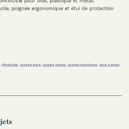
ARKSIDE® pour bois, plastique et métal.
ile, poignée ergonomique et étui de protection
,
Parkside
,
sciage bois
,
sciage métal
,
sciage plastique
,
scie à main
jets