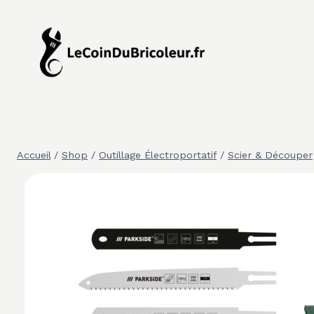
Aller
au
contenu
Accueil
/
Shop
/
Outillage Électroportatif
/
Scier & Découper