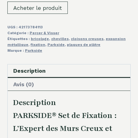
Acheter le produit
UGS :
42173784113
Catégorie :
Percer & Visser
Étiquettes :
bricolage
,
chevilles
,
cloisons creuses
,
expansion
métallique
,
fixation
,
Parkside
,
plaques de plâtre
Marque :
Parkside
Description
Avis (0)
Description
PARKSIDE® Set de Fixation :
L’Expert des Murs Creux et