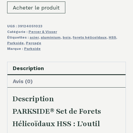
Acheter le produit
UGS :
39124051023
Catégorie :
Percer & Visser
Étiquettes :
acier
,
aluminium
,
bois
,
forets hélicoïdaux
,
HSS
,
Parkside
,
Perçage
Marque :
Parkside
Description
Avis (0)
Description
PARKSIDE® Set de Forets
Hélicoïdaux HSS : L’outil