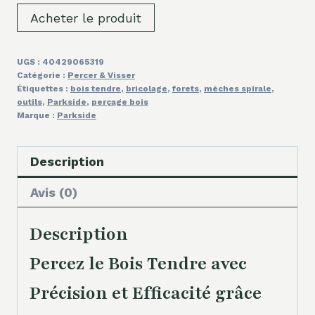
Acheter le produit
UGS :
40429065319
Catégorie :
Percer & Visser
Étiquettes :
bois tendre
,
bricolage
,
forets
,
mèches spirale
,
outils
,
Parkside
,
perçage bois
Marque :
Parkside
Description
Avis (0)
Description
Percez le Bois Tendre avec
Précision et Efficacité grâce