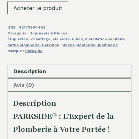
Acheter le produit
UGS :
42173784452
Catégorie :
Tournevis & Pinces
Étiquettes :
chauffage
,
clé serre-tubes
,
installation sanitaire
,
outils plomberie
,
Parkside
,
pinces plomberie
,
plomberie
Marque :
Parkside
Description
Avis (0)
Description
PARKSIDE® : L’Expert de la
Plomberie à Votre Portée !