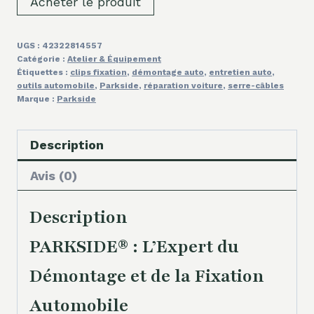
Acheter le produit
UGS :
42322814557
Catégorie :
Atelier & Équipement
Étiquettes :
clips fixation
,
démontage auto
,
entretien auto
,
outils automobile
,
Parkside
,
réparation voiture
,
serre-câbles
Marque :
Parkside
Description
Avis (0)
Description
PARKSIDE® : L’Expert du
Démontage et de la Fixation
Automobile