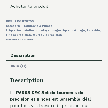
Acheter le produit
UGS :
41591178759
Catégorie :
Tournevis & Pinces
Étiquettes :
atelier
,
bricolage
,
magnétique
,
outillage
,
Parkside
,
pinces précision
,
tournevis précision
Marque :
Parkside
Description
Avis (0)
Description
Le
PARKSIDE® Set de tournevis de
précision et pinces
est l’ensemble idéal
pour tous vos travaux de précision, que