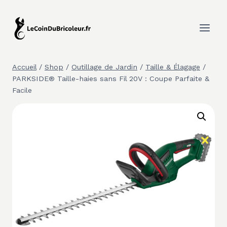
Aller
au
contenu
Accueil
/
Shop
/
Outillage de Jardin
/
Taille & Élagage
/
PARKSIDE® Taille-haies sans Fil 20V : Coupe Parfaite &
Facile