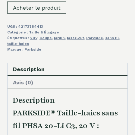
Acheter le produit
UGS :
42173784413
Catégorie :
Taille & Élagage
Étiquettes :
20V
,
Coupe
,
jardin
,
laser-cut
,
Parkside
,
sans fil
,
taille-haies
Marque :
Parkside
Description
Avis (0)
Description
PARKSIDE® Taille-haies sans
fil PHSA 20-Li C3, 20 V :