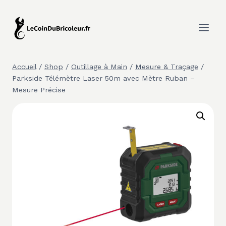
Aller
au
contenu
Accueil
/
Shop
/
Outillage à Main
/
Mesure & Traçage
/
Parkside Télémètre Laser 50m avec Mètre Ruban –
Mesure Précise