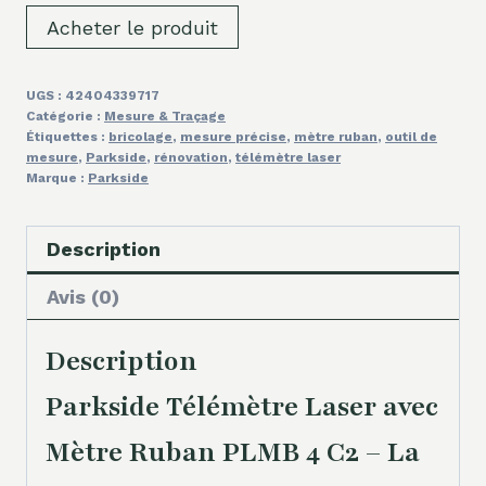
Acheter le produit
UGS :
42404339717
Catégorie :
Mesure & Traçage
Étiquettes :
bricolage
,
mesure précise
,
mètre ruban
,
outil de
mesure
,
Parkside
,
rénovation
,
télémètre laser
Marque :
Parkside
Description
Avis (0)
Description
Parkside Télémètre Laser avec
Mètre Ruban PLMB 4 C2 – La