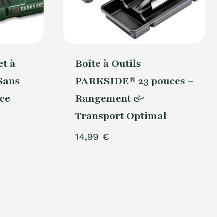
t à
Boîte à Outils
Sans
PARKSIDE® 23 pouces –
nce
Rangement &
Transport Optimal
14,99
€