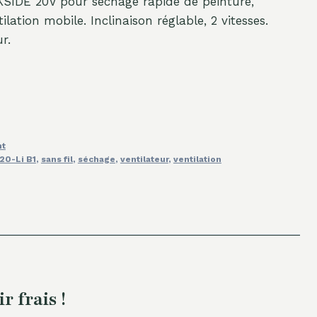
RKSIDE 20V pour séchage rapide de peinture,
lation mobile. Inclinaison réglable, 2 vitesses.
r.
nt
20-Li B1
,
sans fil
,
séchage
,
ventilateur
,
ventilation
 frais !