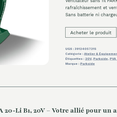
Ventilateur sans fil PA
rafraîchissement et venti
Sans batterie ni chargeu
Acheter le produit
UGS :
39124057215
Catégorie :
Atelier & Équipeme
Étiquettes :
20V
,
Parkside
,
PVA 
Marque :
Parkside
0-Li B1, 20V – Votre allié pour un air