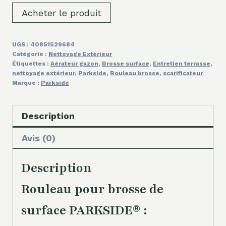
Acheter le produit
UGS :
40851529684
Catégorie :
Nettoyage Extérieur
Étiquettes :
Aérateur gazon
,
Brosse surface
,
Entretien terrasse
,
nettoyage extérieur
,
Parkside
,
Rouleau brosse
,
scarificateur
Marque :
Parkside
Description
Avis (0)
Description
Rouleau pour brosse de
surface PARKSIDE® :