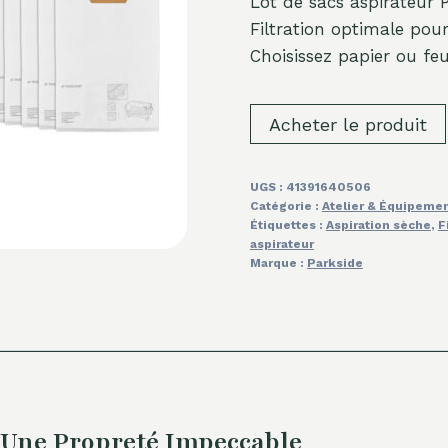
Lot de sacs aspirateur P
Filtration optimale pou
Choisissez papier ou feu
Acheter le produit
UGS :
41391640506
Catégorie :
Atelier & Équipeme
Étiquettes :
Aspiration sèche
,
F
aspirateur
Marque :
Parkside
: Une Propreté Impeccable