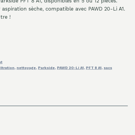
arkside PFT 8 A1, disponibles en 5 ou 12 pièces.
r aspiration sèche, compatible avec PAWD 20-Li A1.
tre !
nt
iltration
,
nettoyage
,
Parkside
,
PAWD 20-Li A1
,
PFT 8 A1
,
sacs