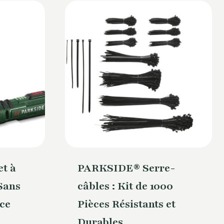
t à
PARKSIDE® Serre-
Sans
câbles : Kit de 1000
nce
Pièces Résistants et
Durables