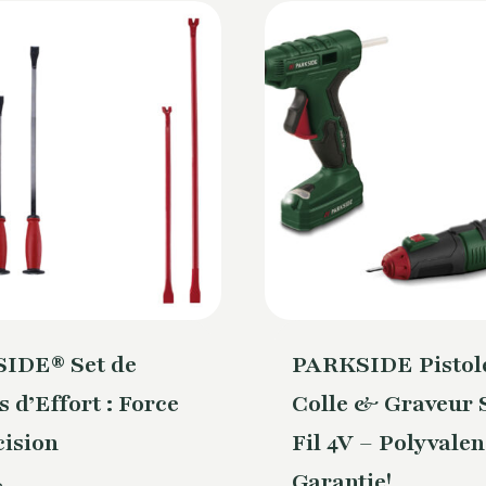
IDE® Set de
PARKSIDE Pistole
s d’Effort : Force
Colle & Graveur 
cision
Fil 4V – Polyvale
Garantie!