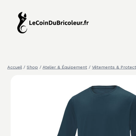
Aller
au
contenu
Accueil
/
Shop
/
Atelier & Équipement
/
Vêtements & Protect