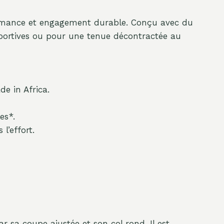
formance et engagement durable. Conçu avec du
 sportives ou pour une tenue décontractée au
e in Africa.
es*.
l’effort.
ar sa coupe ajustée et son col rond. Il est