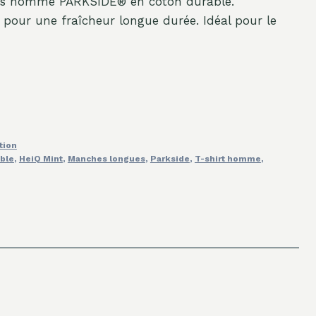
es homme PARKSIDE® en coton durable.
pour une fraîcheur longue durée. Idéal pour le
tion
ble
,
HeiQ Mint
,
Manches longues
,
Parkside
,
T-shirt homme
,