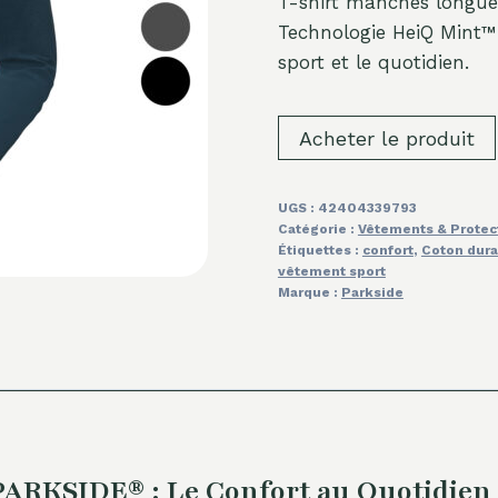
T-shirt manches longu
Technologie HeiQ Mint™ 
sport et le quotidien.
Acheter le produit
UGS :
42404339793
Catégorie :
Vêtements & Protec
Étiquettes :
confort
,
Coton dura
vêtement sport
Marque :
Parkside
ARKSIDE® : Le Confort au Quotidien