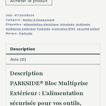
Acheter le produit
UGS :
41725018506
Catégorie :
Atelier & Équipement
Étiquettes :
alimentation électrique
,
bricolage
,
jardinage
,
multiprise extérieur
,
Parkside
,
protection IP44
,
sécurité enfant
Marque :
Parkside
Description
Avis (0)
Description
PARKSIDE® Bloc Multiprise
Extérieur : L’alimentation
sécurisée pour vos outils,