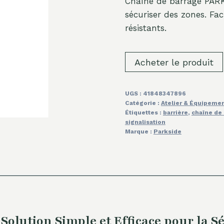
Chaîne de barrage PARK
sécuriser des zones. Fa
résistants.
Acheter le produit
UGS :
41848347896
Catégorie :
Atelier & Équipeme
Étiquettes :
barrière
,
chaîne de
signalisation
Marque :
Parkside
olution Simple et Efficace pour la Sé