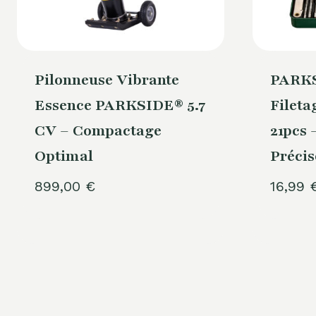
Pilonneuse Vibrante
PARKS
Essence PARKSIDE® 5.7
Filet
CV – Compactage
21pcs 
Optimal
Précis
899,00
€
16,99