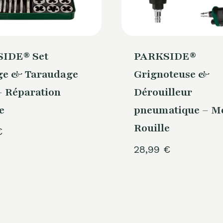
IDE® Set
PARKSIDE®
age & Taraudage
Grignoteuse &
– Réparation
Dérouilleur
e
pneumatique – M
Rouille
€
28,99
€