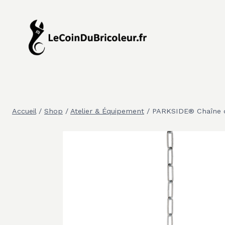
Aller
au
contenu
Accueil
/
Shop
/
Atelier & Équipement
/
PARKSIDE® Chaîne d