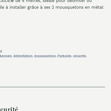
SIDE® de 4 mètres, idéale pour délimiter ou
cile à installer grâce à ses 2 mousquetons en métal
nt
 barrage
,
délimitation
,
mousquetons
,
Parkside
,
sécurité
,
curité