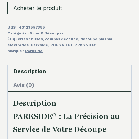
Acheter le produit
UGS :
40123557385
Catégorie :
Scier & Découper
Étiquettes :
buses
,
compas découpe
,
découpe plasma
,
électrodes
,
Parkside
,
PDES 60 B1
,
PPKS 50 B1
Marque :
Parkside
Description
Avis (0)
Description
PARKSIDE® : La Précision au
Service de Votre Découpe