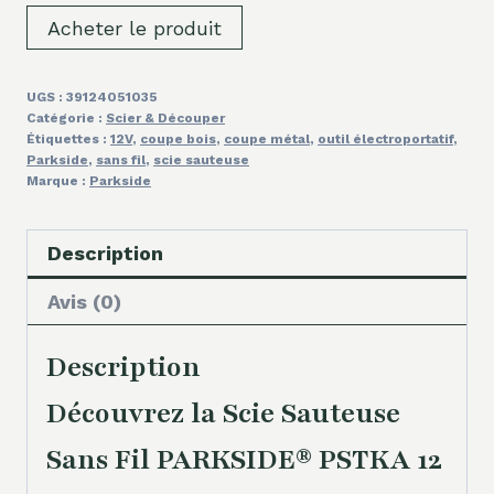
Acheter le produit
UGS :
39124051035
Catégorie :
Scier & Découper
Étiquettes :
12V
,
coupe bois
,
coupe métal
,
outil électroportatif
,
Parkside
,
sans fil
,
scie sauteuse
Marque :
Parkside
Description
Avis (0)
Description
Découvrez la Scie Sauteuse
Sans Fil PARKSIDE® PSTKA 12