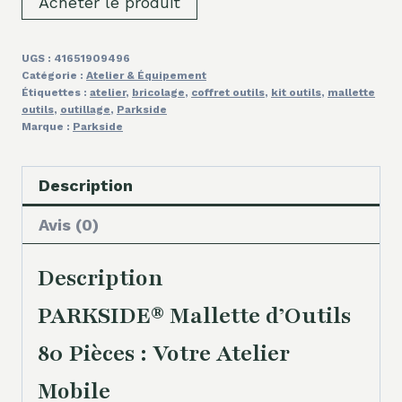
Acheter le produit
UGS :
41651909496
Catégorie :
Atelier & Équipement
Étiquettes :
atelier
,
bricolage
,
coffret outils
,
kit outils
,
mallette
outils
,
outillage
,
Parkside
Marque :
Parkside
Description
Avis (0)
Description
PARKSIDE® Mallette d’Outils
80 Pièces : Votre Atelier
Mobile