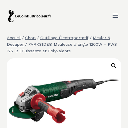
Aller
au
contenu
Accueil
/
Shop
/
Outillage Électroportatif
/
Meuler &
Décaper
/
PARKSIDE® Meuleuse d’angle 1200W – PWS
125 I8 | Puissante et Polyvalente