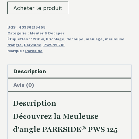
Acheter le produit
UGS :
40386215455
Catégorie :
Meuler & Décaper
Étiquettes :
1200w
,
bricolage
,
découpe
,
meulage
,
meuleuse
d'angle
,
Parkside
,
PWS 125 I8
Marque :
Parkside
Description
Avis (0)
Description
Découvrez la Meuleuse
d’angle PARKSIDE® PWS 125