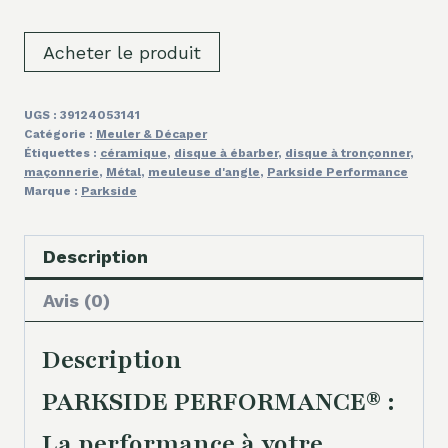
Acheter le produit
UGS :
39124053141
Catégorie :
Meuler & Décaper
Étiquettes :
céramique
,
disque à ébarber
,
disque à tronçonner
,
maçonnerie
,
Métal
,
meuleuse d'angle
,
Parkside Performance
Marque :
Parkside
Description
Avis (0)
Description
PARKSIDE PERFORMANCE® :
La performance à votre