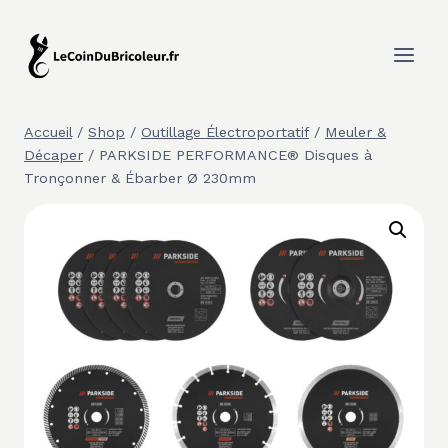
Aller
au
contenu
Accueil
/
Shop
/
Outillage Électroportatif
/
Meuler &
Décaper
/
PARKSIDE PERFORMANCE® Disques à
Tronçonner & Ébarber Ø 230mm