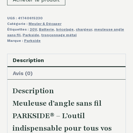
UGS :
41740615230
Catégorie :
Meuler & Décaper
Étiquettes :
20V
,
Batterie
,
bricolage
,
chargeur
,
meuleuse angle
sans fil
,
Parkside
,
tronçonnage métal
Marque :
Parkside
Description
Avis (0)
Description
Meuleuse d’angle sans fil
PARKSIDE® – L’outil
indispensable pour tous vos