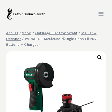
Aller
au
contenu
Accueil
/
Shop
/
Outillage Électroportatif
/
Meuler &
Décaper
/
PARKSIDE Meuleuse d’Angle Sans Fil 20V +
Batterie + Chargeur