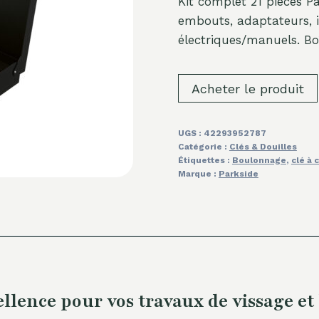
Kit complet 21 pièces P
embouts, adaptateurs, i
électriques/manuels. Bo
Acheter le produit
UGS :
42293952787
Catégorie :
Clés & Douilles
Étiquettes :
Boulonnage
,
clé à 
Marque :
Parkside
ence pour vos travaux de vissage e