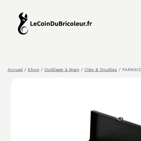
Aller
au
contenu
Accueil
/
Shop
/
Outillage à Main
/
Clés & Douilles
/
PARKSID