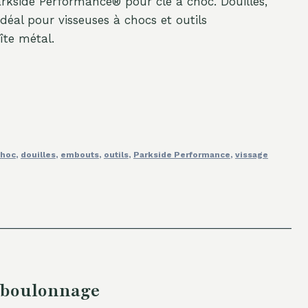
arkside Performance® pour clé à choc. Douilles,
déal pour visseuses à chocs et outils
îte métal.
choc
,
douilles
,
embouts
,
outils
,
Parkside Performance
,
vissage
t boulonnage