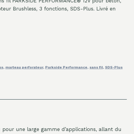
ans fil PARKSIDE PERFORMANCE® 12V pour béton,
oteur Brushless, 3 fonctions, SDS-Plus. Livré en
ss
,
marteau perforateur
,
Parkside Performance
,
sans fil
,
SDS-Plus
u pour une large gamme d’applications, allant du