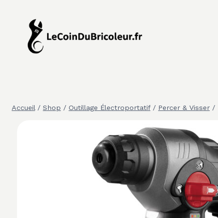
Aller
au
contenu
Accueil
/
Shop
/
Outillage Électroportatif
/
Percer & Visser
/