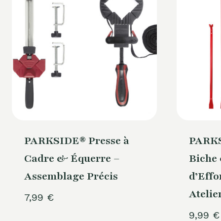
PARKSIDE® Presse à
PARKS
Cadre & Équerre –
Biche
Assemblage Précis
d’Effo
Atelie
7,99
€
9,99
€