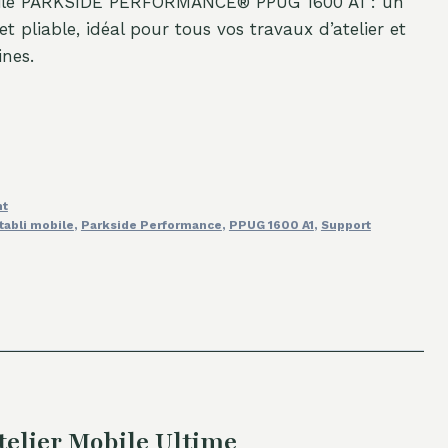
obile PARKSIDE PERFORMANCE® PPUG 1600 A1 : un
et pliable, idéal pour tous vos travaux d’atelier et
nes.
nt
tabli mobile
,
Parkside Performance
,
PPUG 1600 A1
,
Support
elier Mobile Ultime