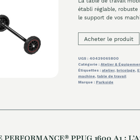
La table de travail m
établi réglable, robuste 
le support de vos machi
Acheter le produit
UGS :
40429065800
Catégorie :
Atelier & Équipeme
Étiquettes :
atelier
,
bricolage
,
E
machine
,
table de travail
Marque :
Parkside
DE PERFORMANCE® PPUG 1600 A1 : L’At