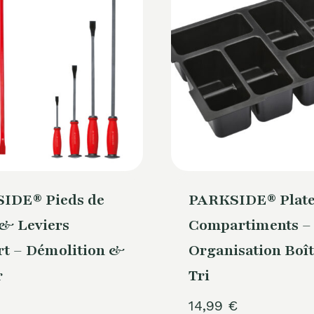
IDE® Pieds de
PARKSIDE® Plate
 & Leviers
Compartiments –
rt – Démolition &
Organisation Boît
r
Tri
14,99
€