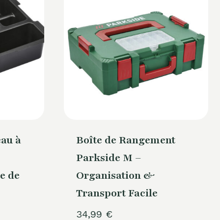
au à
Boîte de Rangement
Parkside M –
e de
Organisation &
Transport Facile
34,99
€