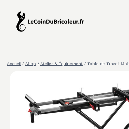
Aller
au
contenu
Accueil
/
Shop
/
Atelier & Équipement
/
Table de Travail M