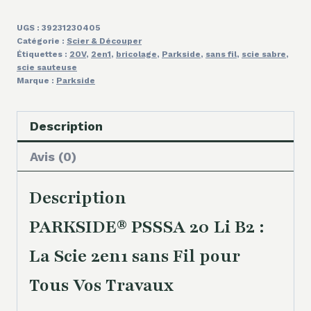
UGS :
39231230405
Catégorie :
Scier & Découper
Étiquettes :
20V
,
2en1
,
bricolage
,
Parkside
,
sans fil
,
scie sabre
,
scie sauteuse
Marque :
Parkside
Description
Avis (0)
Description
PARKSIDE® PSSSA 20 Li B2 :
La Scie 2en1 sans Fil pour
Tous Vos Travaux