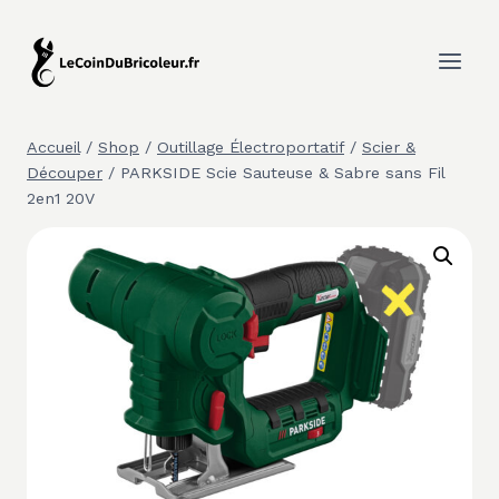
Aller
au
contenu
Accueil
/
Shop
/
Outillage Électroportatif
/
Scier &
Découper
/
PARKSIDE Scie Sauteuse & Sabre sans Fil
2en1 20V