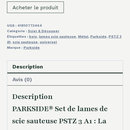
Acheter le produit
UGS :
41810773464
Catégorie :
Scier & Découper
Étiquettes :
bois
,
lames scie sauteuse
,
Métal
,
Parkside
,
PSTZ 3
A1
,
scie sauteuse
,
universel
Marque :
Parkside
Description
Avis (0)
Description
PARKSIDE® Set de lames de
scie sauteuse PSTZ 3 A1 : La