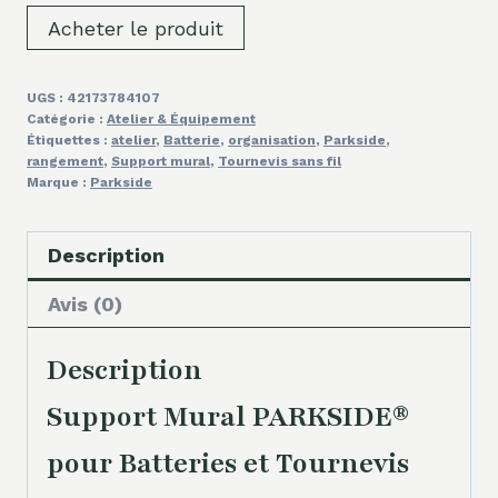
Acheter le produit
UGS :
42173784107
Catégorie :
Atelier & Équipement
Étiquettes :
atelier
,
Batterie
,
organisation
,
Parkside
,
rangement
,
Support mural
,
Tournevis sans fil
Marque :
Parkside
Description
Avis (0)
Description
Support Mural PARKSIDE®
pour Batteries et Tournevis