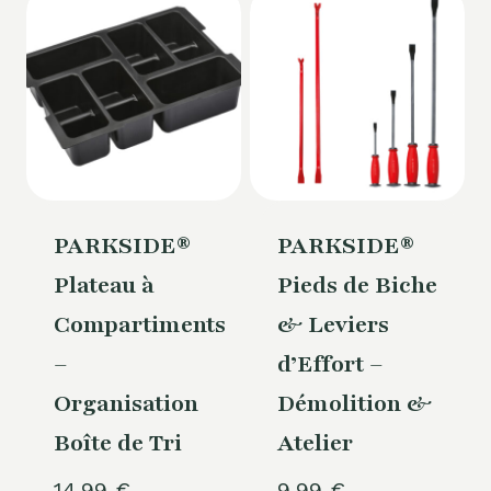
PARKSIDE®
PARKSIDE®
Plateau à
Pieds de Biche
Compartiments
& Leviers
–
d’Effort –
Organisation
Démolition &
Boîte de Tri
Atelier
14,99
€
9,99
€