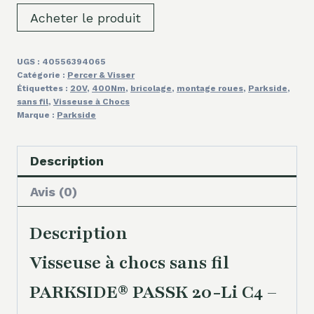
Acheter le produit
UGS :
40556394065
Catégorie :
Percer & Visser
Étiquettes :
20V
,
400Nm
,
bricolage
,
montage roues
,
Parkside
,
sans fil
,
Visseuse à Chocs
Marque :
Parkside
Description
Avis (0)
Description
Visseuse à chocs sans fil
PARKSIDE® PASSK 20-Li C4 –