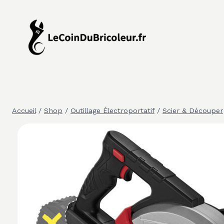
Aller
au
contenu
Accueil
/
Shop
/
Outillage Électroportatif
/
Scier & Découper