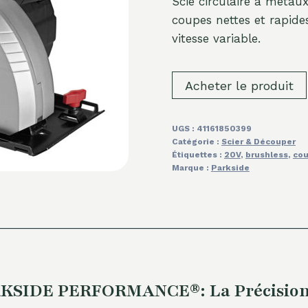
Scie circulaire à mét
coupes nettes et rapides
vitesse variable.
Acheter le produit
UGS :
41161850399
Catégorie :
Scier & Découper
Étiquettes :
20V
,
brushless
,
cou
Marque :
Parkside
PARKSIDE PERFORMANCE®: La Précision