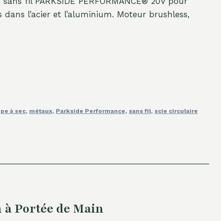
aux sans fil PARKSIDE PERFORMANCE® 20V pour
 dans l’acier et l’aluminium. Moteur brushless,
pe à sec
,
métaux
,
Parkside Performance
,
sans fil
,
scie circulaire
 à Portée de Main