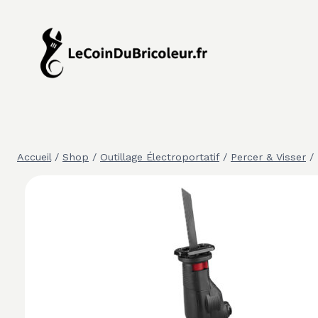
Aller
au
contenu
Accueil
/
Shop
/
Outillage Électroportatif
/
Percer & Visser
/