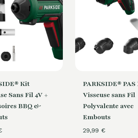
IDE® Kit
PARKSIDE® PAS D
se Sans Fil 4V +
Visseuse sans Fil
soires BBQ &
Polyvalente avec
ts
Embouts
€
29,99
€