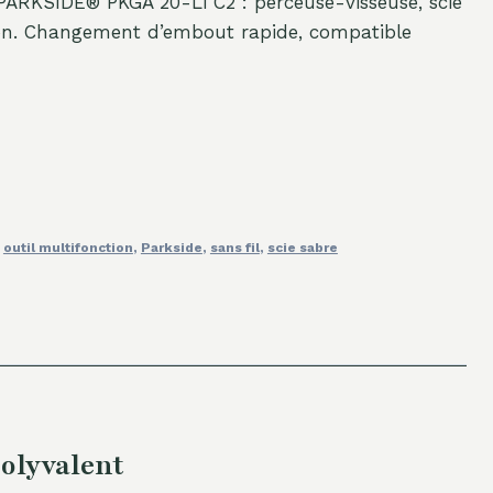
l PARKSIDE® PKGA 20-Li C2 : perceuse-visseuse, scie
tion. Changement d’embout rapide, compatible
,
outil multifonction
,
Parkside
,
sans fil
,
scie sabre
olyvalent