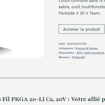
L’outil combiné sans fi
sabre, outil multifonc
Parkside X 20 V Team.
Acheter le produit
UGS :
39231234708
Catégorie :
Percer & Visser
Étiquettes :
20V
,
outil combiné
Marque :
Parkside
l PKGA 20-Li C2, 20V : Votre allié p