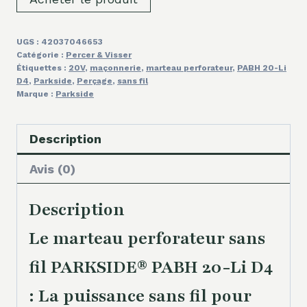
UGS :
42037046653
Catégorie :
Percer & Visser
Étiquettes :
20V
,
maçonnerie
,
marteau perforateur
,
PABH 20-Li
D4
,
Parkside
,
Perçage
,
sans fil
Marque :
Parkside
Description
Avis (0)
Description
Le marteau perforateur sans
fil PARKSIDE® PABH 20-Li D4
: La puissance sans fil pour