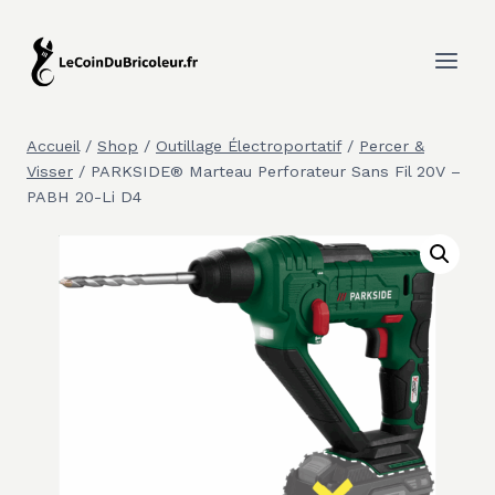
Aller
au
contenu
Accueil
/
Shop
/
Outillage Électroportatif
/
Percer &
Visser
/
PARKSIDE® Marteau Perforateur Sans Fil 20V –
PABH 20-Li D4