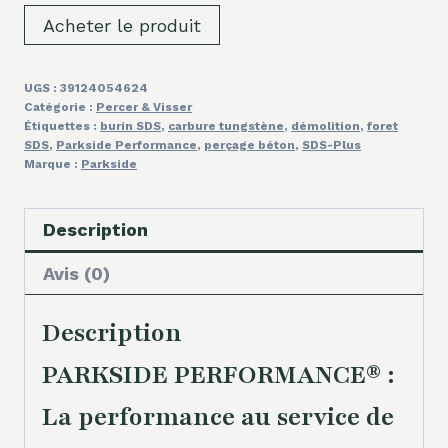
Acheter le produit
UGS :
39124054624
Catégorie :
Percer & Visser
Étiquettes :
burin SDS
,
carbure tungstène
,
démolition
,
foret
SDS
,
Parkside Performance
,
perçage béton
,
SDS-Plus
Marque :
Parkside
Description
Avis (0)
Description
PARKSIDE PERFORMANCE® :
La performance au service de