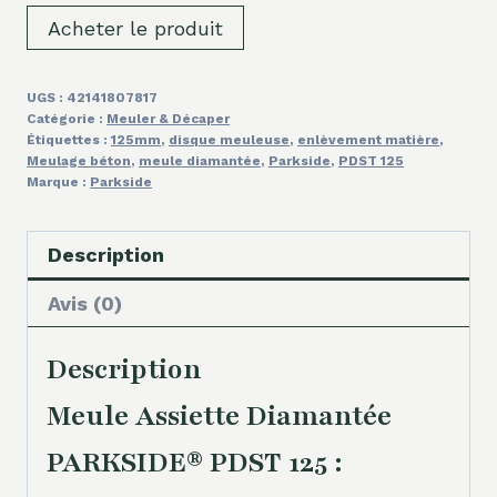
Acheter le produit
UGS :
42141807817
Catégorie :
Meuler & Décaper
Étiquettes :
125mm
,
disque meuleuse
,
enlèvement matière
,
Meulage béton
,
meule diamantée
,
Parkside
,
PDST 125
Marque :
Parkside
Description
Avis (0)
Description
Meule Assiette Diamantée
PARKSIDE® PDST 125 :