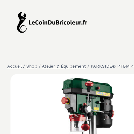
Aller
au
contenu
Accueil
/
Shop
/
Atelier & Équipement
/
PARKSIDE® PTBM 400