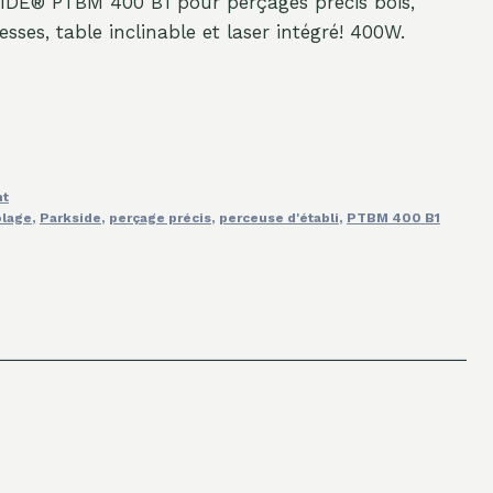
SIDE® PTBM 400 B1 pour perçages précis bois,
esses, table inclinable et laser intégré! 400W.
nt
olage
,
Parkside
,
perçage précis
,
perceuse d'établi
,
PTBM 400 B1