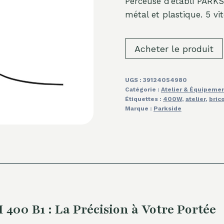
Perceuse d’établi PARK
métal et plastique. 5 vit
Acheter le produit
UGS :
39124054980
Catégorie :
Atelier & Équipeme
Étiquettes :
400W
,
atelier
,
bric
Marque :
Parkside
00 B1 : La Précision à Votre Portée