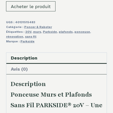
Acheter le produit
UGS :
40131515483
Catégorie :
Poncer & Raboter
Étiquettes :
20V
,
murs
,
Parkside
,
plafonds
,
ponceuse
,
rénovation
,
sans fil
Marque :
Parkside
Description
Avis (0)
Description
Ponceuse Murs et Plafonds
Sans Fil PARKSIDE® 20V – Une