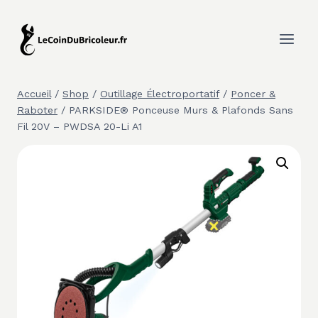
Aller
au
contenu
Accueil
/
Shop
/
Outillage Électroportatif
/
Poncer &
Raboter
/
PARKSIDE® Ponceuse Murs & Plafonds Sans
Fil 20V – PWDSA 20-Li A1