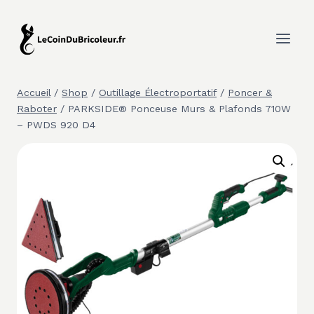
Aller
au
contenu
Accueil
/
Shop
/
Outillage Électroportatif
/
Poncer &
Raboter
/
PARKSIDE® Ponceuse Murs & Plafonds 710W
– PWDS 920 D4