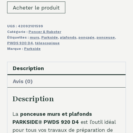
Acheter le produit
UGS :
42092101599
Catégorie :
Poncer & Raboter
Étiquettes :
murs
,
Parkside
,
plafonds
,
ponçage
,
ponceuse
,
PWDS 920 D4
,
télescopique
Marque :
Parkside
Description
Avis (0)
Description
La
ponceuse murs et plafonds
PARKSIDE® PWDS 920 D4
est l’outil idéal
pour tous vos travaux de préparation de