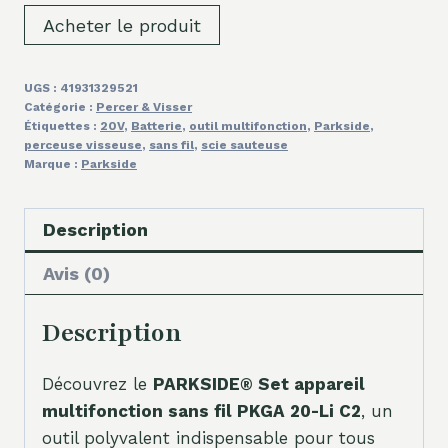
Acheter le produit
UGS :
41931329521
Catégorie :
Percer & Visser
Étiquettes :
20V
,
Batterie
,
outil multifonction
,
Parkside
,
perceuse visseuse
,
sans fil
,
scie sauteuse
Marque :
Parkside
Description
Avis (0)
Description
Découvrez le
PARKSIDE® Set appareil
multifonction sans fil PKGA 20-Li C2
, un
outil polyvalent indispensable pour tous