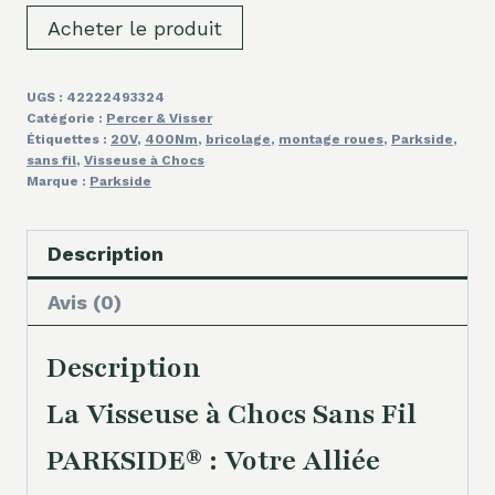
Acheter le produit
UGS :
42222493324
Catégorie :
Percer & Visser
Étiquettes :
20V
,
400Nm
,
bricolage
,
montage roues
,
Parkside
,
sans fil
,
Visseuse à Chocs
Marque :
Parkside
Description
Avis (0)
Description
La Visseuse à Chocs Sans Fil
PARKSIDE® : Votre Alliée