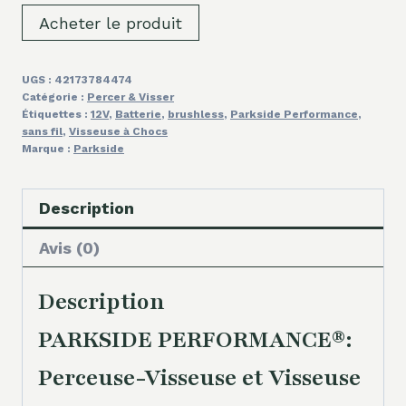
Acheter le produit
UGS :
42173784474
Catégorie :
Percer & Visser
Étiquettes :
12V
,
Batterie
,
brushless
,
Parkside Performance
,
sans fil
,
Visseuse à Chocs
Marque :
Parkside
Description
Avis (0)
Description
PARKSIDE PERFORMANCE®:
Perceuse-Visseuse et Visseuse